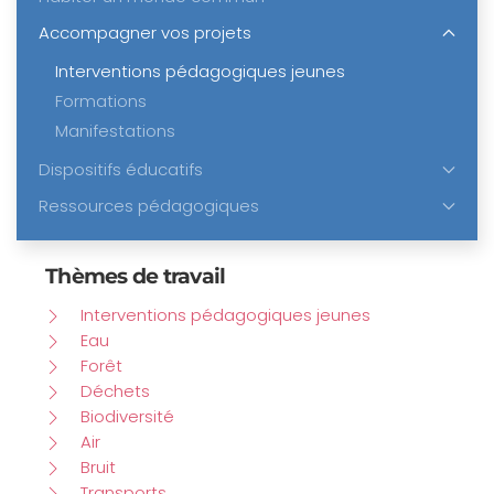
Accompagner vos projets
Interventions pédagogiques jeunes
Formations
Manifestations
Dispositifs éducatifs
Ressources pédagogiques
Thèmes de travail
Interventions pédagogiques jeunes
Eau
Forêt
Déchets
Biodiversité
Air
Bruit
Transports