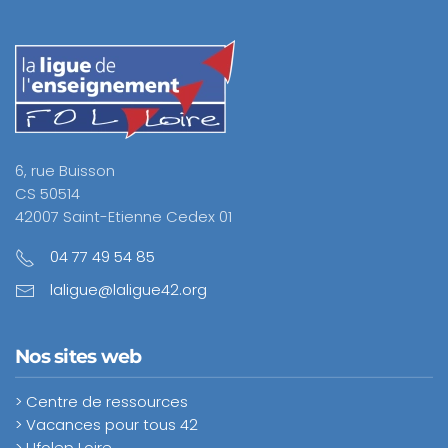
6, rue Buisson
CS 50514
42007 Saint-Etienne Cedex 01
04 77 49 54 85
laligue@laligue42.org
Nos sites web
> Centre de ressources
> Vacances pour tous 42
> Ufolep Loire