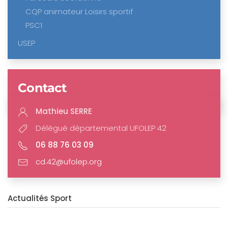
CQP animateur Loisirs sportif
PSC1
USEP
Contact
Mathieu SERRE
Délégué départemental UFOLEP 42
06 88 76 03 09
cd.42@ufolep.org
Actualités Sport