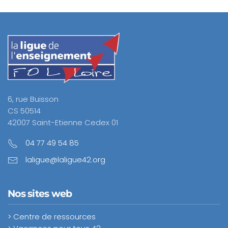
6, rue Buisson
CS 50514
42007 Saint-Etienne Cedex 01
04 77 49 54 85
laligue@laligue42.org
Nos sites web
> Centre de ressources