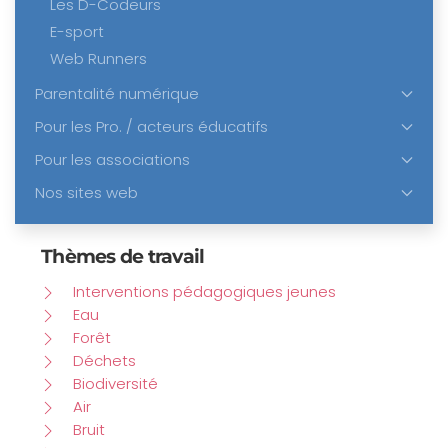
Les D-Codeurs
E-sport
Web Runners
Parentalité numérique
Pour les Pro. / acteurs éducatifs
Pour les associations
Nos sites web
Thèmes de travail
Interventions pédagogiques jeunes
Eau
Forêt
Déchets
Biodiversité
Air
Bruit