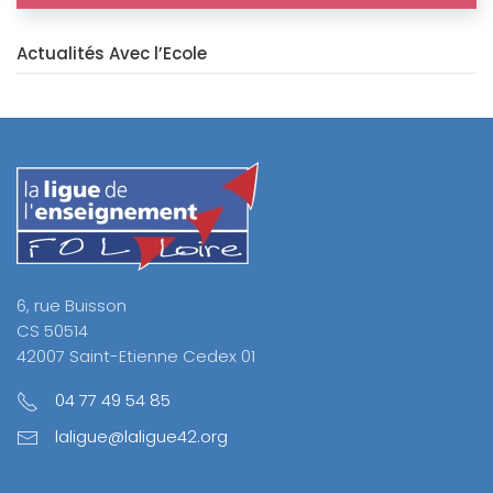
Actualités Avec l’Ecole
6, rue Buisson
CS 50514
42007 Saint-Etienne Cedex 01
04 77 49 54 85
laligue@laligue42.org