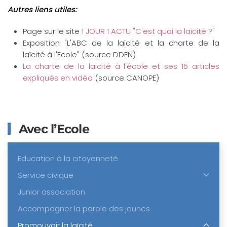
Autres liens utiles:
Page sur le site
1 JOUR 1 ACTU "C'est quoi la laicité ?"
Exposition "L'ABC de la laïcité et la charte de la
laïcité à l'Ecole" (source DDEN)
La charte de la laicité à l'école et ses 15 articles
expliqués en vidéo
(source CANOPE)
Avec l’Ecole
Education à la citoyenneté
Service civique
Junior association
Accompagner la parole des jeunes
Promouvoir la laïcité