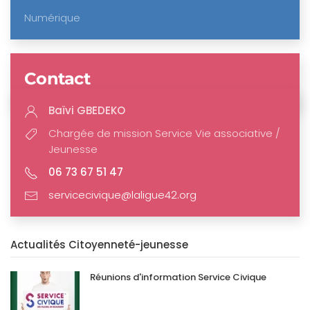
Numérique
Contact
Baïvi GBEDEKO
Chargée de mission Service Vie associative /
Jeunesse
06 73 67 51 47
servicecivique@laligue42.org
Actualités Citoyenneté-jeunesse
Réunions d'information Service Civique