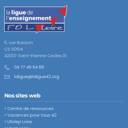
6, rue Buisson
CS 50514
42007 Saint-Etienne Cedex 01
04 77 49 54 85
laligue@laligue42.org
Nos sites web
> Centre de ressources
> Vacances pour tous 42
> Ufolep Loire