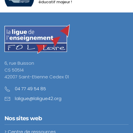
éducatif majeur !
6, rue Buisson
CS 50514
42007 Saint-Etienne Cedex 01
04 77 49 54 85
laligue@laligue42.org
Nos sites web
> Centre de ressources