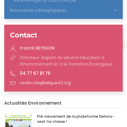
Réaménager la cours d’école
Ressources pédagogiques
Contact
Franck BEYSSON
Directeur-Adjoint du service Education à
l’Environnement et à la Transition Écologique.
04 77 67 81 79
cedecole@laligue42.org
Actualités Environnement
Pré-lancement de la plateforme Dehors-
cest-la-classe !